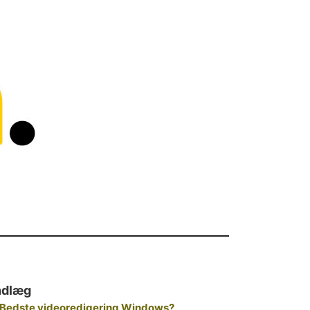
ndlæg
Bedste videoredigering Windows?